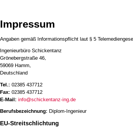
Impressum
Anga­ben gemäß Infor­ma­ti­ons­pflicht laut § 5 Tele­me­di­en­ge­
Inge­nieur­bü­ro Schi­cken­tanz
Grö­ne­berg­stra­ße 46,
59069 Hamm,
Deutsch­land
Tel.:
02385 437712
Fax:
02385 437712
E‑Mail:
info@schickentanz-ing.de
Berufs­be­zeich­nung:
Diplom-Ingenieur
EU-Streitschlichtung