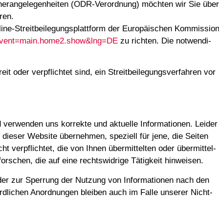
er­an­ge­le­gen­hei­ten (ODR-Ver­ord­nung) möch­ten wir Sie über
­ren.
e-Streit­bei­le­gungs­platt­form der Euro­päi­schen Kom­mis­si­o
m?event=main.home2.show&lng=DE
zu rich­ten. Die not­wen­di­
 oder ver­pflich­tet sind, ein Streit­bei­le­gungs­ver­fah­ren vor
 ver­wen­den uns kor­rek­te und aktu­el­le Infor­ma­tio­nen. Lei­der
f die­ser Web­site über­neh­men, spe­zi­ell für jene, die Sei­ten
icht ver­pflich­tet, die von Ihnen über­mit­tel­ten oder über­mit­tel­
r­schen, die auf eine rechts­wid­ri­ge Tätig­keit hinweisen.
 oder zur Sper­rung der Nut­zung von Infor­ma­tio­nen nach den
rd­li­chen Anord­nun­gen blei­ben auch im Fal­le unse­rer Nicht­