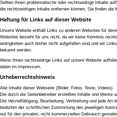
Soll­ten Ihnen pro­ble­ma­ti­sche oder rechts­wid­ri­ge Inhal­te auf
die rechts­wid­ri­gen Inhal­te ent­fer­nen kön­nen. Sie fin­den di
Haftung für Links auf dieser Website
Unse­re Web­site ent­hält Links zu ande­ren Web­sites für deren I
Web­sites besteht für uns nicht, da wir kei­ne Kennt­nis rechts­
wid­rig­kei­ten auch bis­her nicht auf­ge­fal­len sind und wir Lin
bekannt werden.
Wenn Ihnen rechts­wid­ri­ge Links auf unse­re Web­site auf­fal­len
da­ten im Impressum.
Urheberrechtshinweis
Alle Inhal­te die­ser Web­sei­te (Bil­der, Fotos, Tex­te, Vide­os)
Die durch die Sei­ten­be­trei­ber erstell­ten Inhal­te und Wer­ke 
Die Ver­viel­fäl­ti­gung, Bear­bei­tung, Ver­brei­tung und jede Ar
bedür­fen der schrift­li­chen Zustim­mung des jewei­li­gen Auto
nur für den pri­va­ten, nicht kom­mer­zi­el­len Gebrauch gestat­t