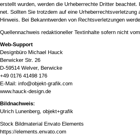
erstellt wur­den, wer­den die Urhe­ber­rech­te Drit­ter beach­tet. 
net. Soll­ten Sie trotz­dem auf eine Urhe­ber­rechts­ver­let­zun
Hin­weis. Bei Bekannt­wer­den von Rechts­ver­let­zun­gen wer­den
Quel­len­nach­weis redak­tio­nel­ler Text­in­hal­te sofern nicht v
Web-Sup­port
Design­bü­ro Micha­el Hauck
Ber­wi­cker Str. 26
D‑59514 Wel­ver, Ber­wi­cke
+49 0176 41498 176
E‑Mail: info@objekt-grafik.com
www.hauck-design.de
Bild­nach­weis:
Ulrich Lunen­berg, objekt+grafik
Stock Bild­ma­te­ri­al Enva­to Ele­ments
https://elements.envato.com