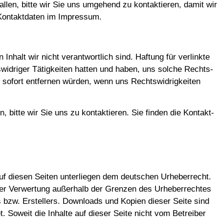
­fal­len, bit­te wir Sie uns umge­hend zu kon­tak­tie­ren, damit wir
e Kon­takt­da­ten im Impressum.
nhalt wir nicht ver­ant­wort­lich sind. Haf­tung für ver­link­te
wid­ri­ger Tätig­kei­ten hat­ten und haben, uns sol­che Rechts­
ks sofort ent­fer­nen wür­den, wenn uns Rechts­wid­rig­kei­ten
, bit­te wir Sie uns zu kon­tak­tie­ren. Sie fin­den die Kon­takt­
auf die­sen Sei­ten unter­lie­gen dem deut­schen Urhe­ber­recht.
t der Ver­wer­tung außer­halb der Gren­zen des Urhe­ber­rech­tes
rs bzw. Erstel­lers. Down­loads und Kopien die­ser Sei­te sind
et. Soweit die Inhal­te auf die­ser Sei­te nicht vom Betrei­ber