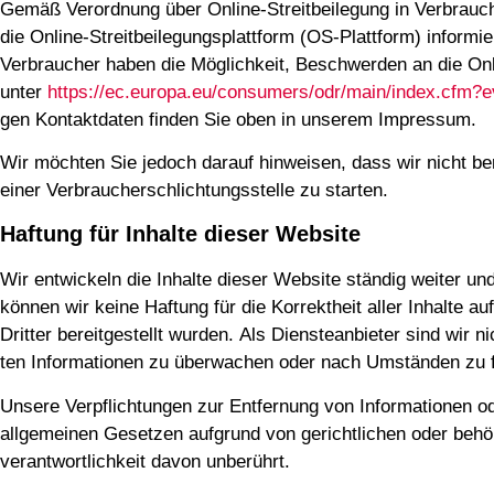
Gemäß Ver­ord­nung über Online-Streit­bei­le­gung in Ver­brau­ch
die Online-Streit­bei­le­gungs­platt­form (OS-Platt­form) infor­mie
Ver­brau­cher haben die Mög­lich­keit, Beschwer­den an die Onlin
unter
https://ec.europa.eu/consumers/odr/main/index.cf
gen Kon­takt­da­ten fin­den Sie oben in unse­rem Impressum.
Wir möch­ten Sie jedoch dar­auf hin­wei­sen, dass wir nicht bereit
einer Ver­brau­cher­schlich­tungs­stel­le zu starten.
Haftung für Inhalte dieser Website
Wir ent­wi­ckeln die Inhal­te die­ser Web­site stän­dig wei­ter und
kön­nen wir kei­ne Haf­tung für die Kor­rekt­heit aller Inhal­te au
Drit­ter bereit­ge­stellt wur­den. Als Diens­te­an­bie­ter sind wir n
ten Infor­ma­tio­nen zu über­wa­chen oder nach Umstän­den zu fo
Unse­re Ver­pflich­tun­gen zur Ent­fer­nung von Infor­ma­tio­nen
all­ge­mei­nen Geset­zen auf­grund von gericht­li­chen oder behö
ver­ant­wort­lich­keit davon unberührt.