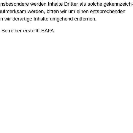
Ins­be­son­de­re wer­den Inhal­te Drit­ter als sol­che gekenn­zeich
g auf­merk­sam wer­den, bit­ten wir um einen ent­spre­chen­den
 wir der­ar­ti­ge Inhal­te umge­hend entfernen.
om Betrei­ber erstellt: BAFA